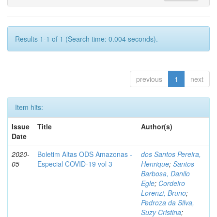
Results 1-1 of 1 (Search time: 0.004 seconds).
previous
1
next
Item hits:
Issue
Title
Author(s)
Date
2020-
Boletim Altas ODS Amazonas -
dos Santos Pereira,
05
Especial COVID-19 vol 3
Henrique
;
Santos
Barbosa, Danilo
Egle
;
Cordeiro
Lorenzi, Bruno
;
Pedroza da Silva,
Suzy Cristina
;