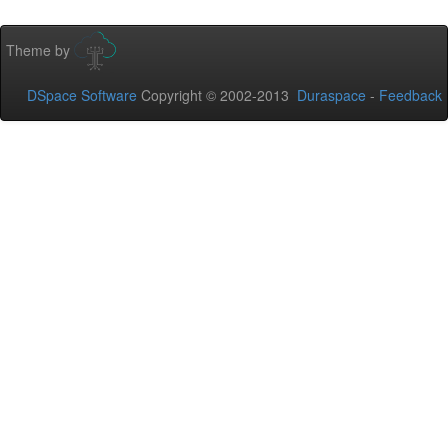
Theme by
DSpace Software
Copyright © 2002-2013
Duraspace
-
Feedback