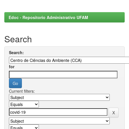
Edoc - Repositorio Administrativo UFAM
Search
Search:
for
Current filters: