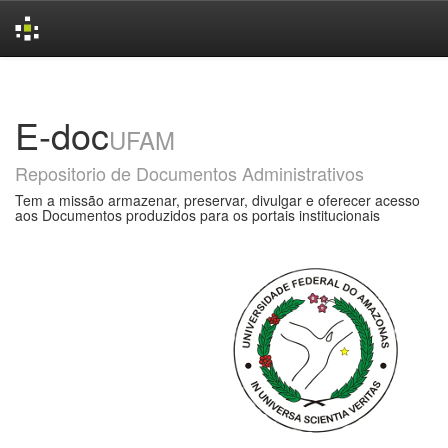
Skip
navigation
E-doc
UFAM
Repositorio de Documentos Administrativos
Tem a missão armazenar, preservar, divulgar e oferecer acesso
aos Documentos produzidos para os portais institucionais