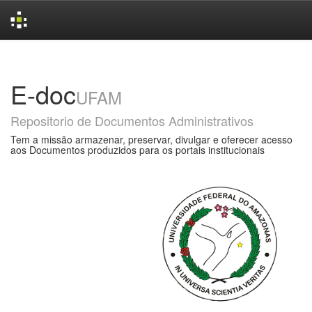
Skip
navigation
E-doc
UFAM
Repositorio de Documentos Administrativos
Tem a missão armazenar, preservar, divulgar e oferecer acesso
aos Documentos produzidos para os portais institucionais