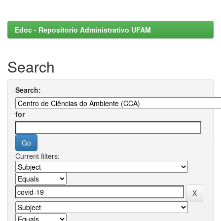
Edoc - Repositorio Administrativo UFAM
Search
Search:
for
Current filters: