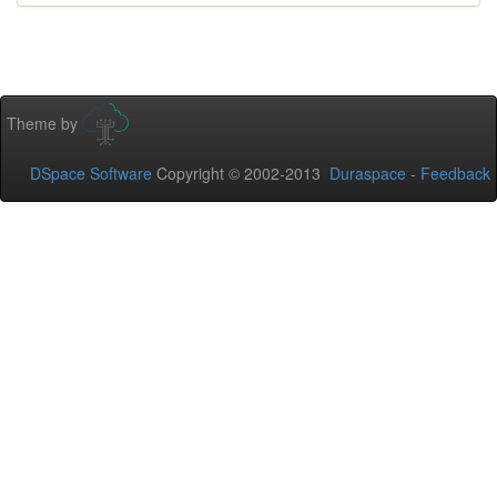
Theme by
DSpace Software
Copyright © 2002-2013
Duraspace
-
Feedback