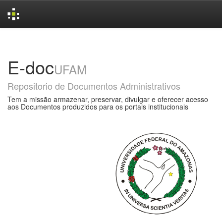
Skip
navigation
E-doc
UFAM
Repositorio de Documentos Administrativos
Tem a missão armazenar, preservar, divulgar e oferecer acesso
aos Documentos produzidos para os portais institucionais