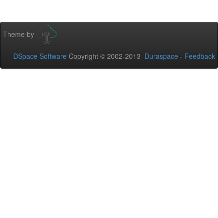
Theme by
DSpace Software
Copyright © 2002-2013
Duraspace
-
Feedback