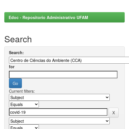
Edoc - Repositorio Administrativo UFAM
Search
Search:
for
Current filters: