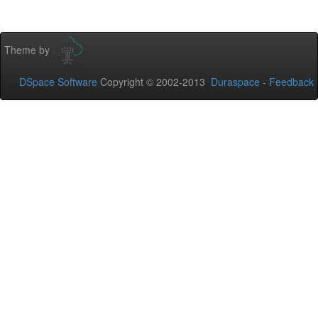
Theme by
DSpace Software
Copyright © 2002-2013
Duraspace
-
Feedback