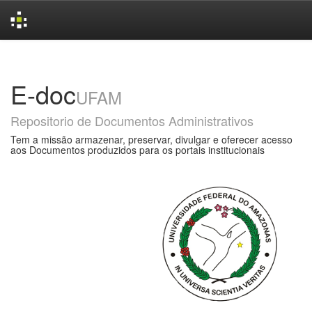
Skip
navigation
E-doc
UFAM
Repositorio de Documentos Administrativos
Tem a missão armazenar, preservar, divulgar e oferecer acesso
aos Documentos produzidos para os portais institucionais