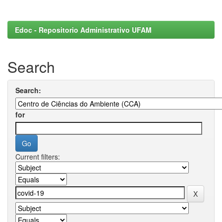
Edoc - Repositorio Administrativo UFAM
Search
Search:
for
Current filters: