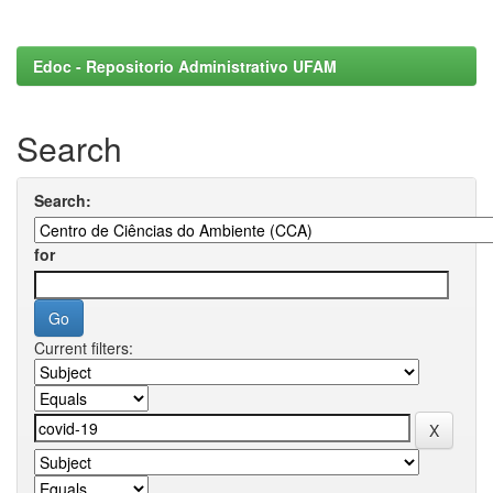
Edoc - Repositorio Administrativo UFAM
Search
Search:
for
Current filters: