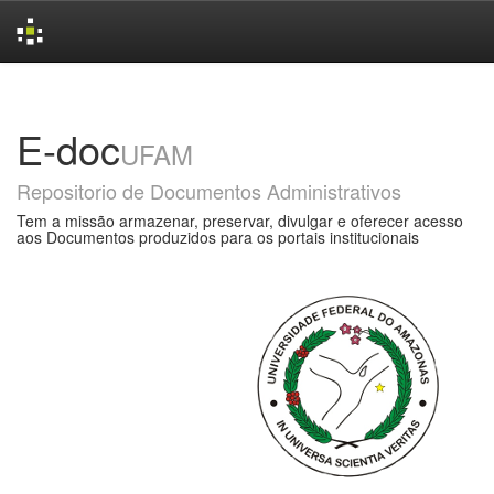
Skip
navigation
E-doc
UFAM
Repositorio de Documentos Administrativos
Tem a missão armazenar, preservar, divulgar e oferecer acesso
aos Documentos produzidos para os portais institucionais