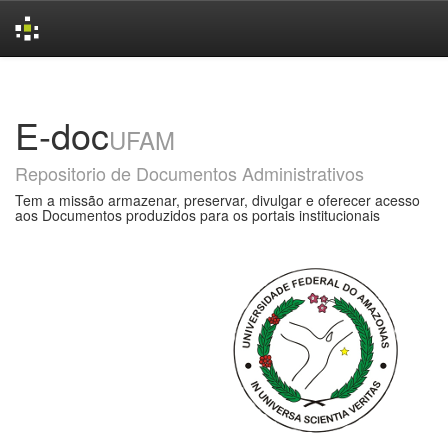
Skip
navigation
E-doc
UFAM
Repositorio de Documentos Administrativos
Tem a missão armazenar, preservar, divulgar e oferecer acesso
aos Documentos produzidos para os portais institucionais