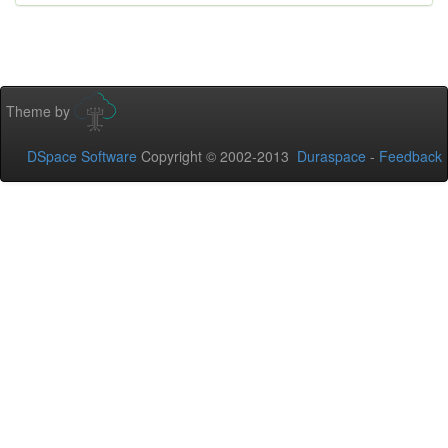
Theme by
DSpace Software
Copyright © 2002-2013
Duraspace
-
Feedback