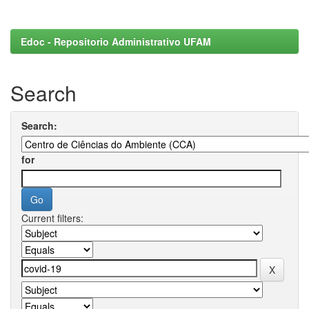
Edoc - Repositorio Administrativo UFAM
Search
Search:
for
Current filters: