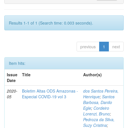
Results 1-1 of 1 (Search time: 0.003 seconds).
previous
1
next
Item hits:
Issue
Title
Author(s)
Date
2020-
Boletim Altas ODS Amazonas -
dos Santos Pereira,
05
Especial COVID-19 vol 3
Henrique
;
Santos
Barbosa, Danilo
Egle
;
Cordeiro
Lorenzi, Bruno
;
Pedroza da Silva,
Suzy Cristina
;