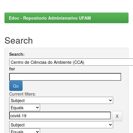
Edoc - Repositorio Administrativo UFAM
Search
Search:
for
Current filters: