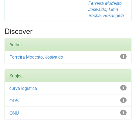
Ferreira Modesto,
Josivaldo
;
Lima
Rocha, Rosângela
Discover
Author
Ferreira Modesto, Josivaldo
1
Subject
curva logística
1
ODS
1
ONU
1