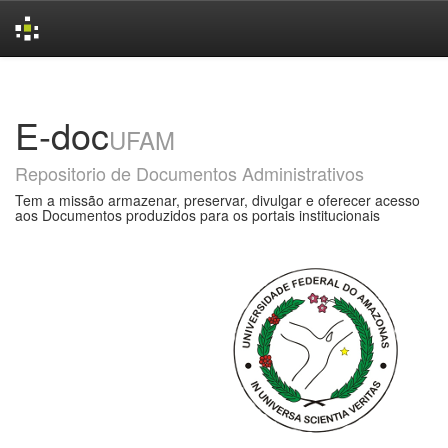
Skip
navigation
E-doc
UFAM
Repositorio de Documentos Administrativos
Tem a missão armazenar, preservar, divulgar e oferecer acesso
aos Documentos produzidos para os portais institucionais