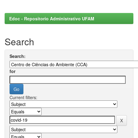
Edoc - Repositorio Administrativo UFAM
Search
Search:
for
Current filters: