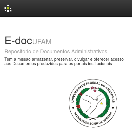
Skip
navigation
E-doc
UFAM
Repositorio de Documentos Administrativos
Tem a missão armazenar, preservar, divulgar e oferecer acesso
aos Documentos produzidos para os portais institucionais