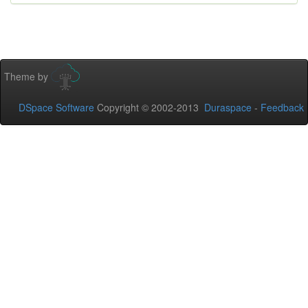
Theme by
DSpace Software
Copyright © 2002-2013
Duraspace
-
Feedback