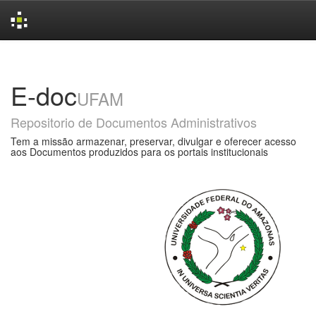
Skip
navigation
E-doc
UFAM
Repositorio de Documentos Administrativos
Tem a missão armazenar, preservar, divulgar e oferecer acesso
aos Documentos produzidos para os portais institucionais