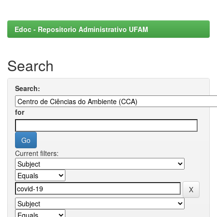
Edoc - Repositorio Administrativo UFAM
Search
Search:
for
Current filters: