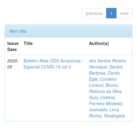
previous
1
next
Item hits:
Issue
Title
Author(s)
Date
2020-
Boletim Altas ODS Amazonas -
dos Santos Pereira,
05
Especial COVID-19 vol 3
Henrique
;
Santos
Barbosa, Danilo
Egle
;
Cordeiro
Lorenzi, Bruno
;
Pedroza da Silva,
Suzy Cristina
;
Ferreira Modesto,
Josivaldo
;
Lima
Rocha, Rosângela