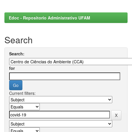
Edoc - Repositorio Administrativo UFAM
Search
Search:
for
Current filters: