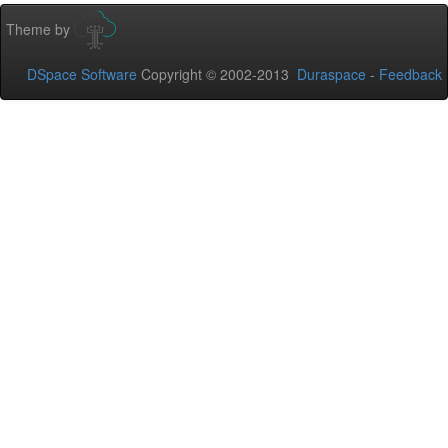
Theme by
DSpace Software
Copyright © 2002-2013
Duraspace
-
Feedback