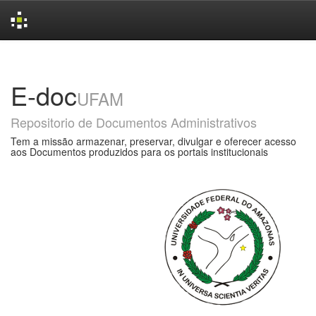
Skip
navigation
E-doc
UFAM
Repositorio de Documentos Administrativos
Tem a missão armazenar, preservar, divulgar e oferecer acesso
aos Documentos produzidos para os portais institucionais