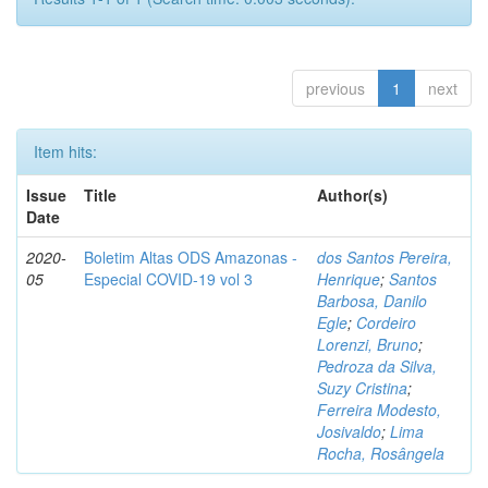
previous
1
next
Item hits:
Issue
Title
Author(s)
Date
2020-
Boletim Altas ODS Amazonas -
dos Santos Pereira,
05
Especial COVID-19 vol 3
Henrique
;
Santos
Barbosa, Danilo
Egle
;
Cordeiro
Lorenzi, Bruno
;
Pedroza da Silva,
Suzy Cristina
;
Ferreira Modesto,
Josivaldo
;
Lima
Rocha, Rosângela