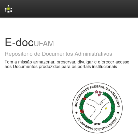
Skip
navigation
E-doc
UFAM
Repositorio de Documentos Administrativos
Tem a missão armazenar, preservar, divulgar e oferecer acesso
aos Documentos produzidos para os portais institucionais