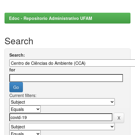
Edoc - Repositorio Administrativo UFAM
Search
Search:
for
Current filters: