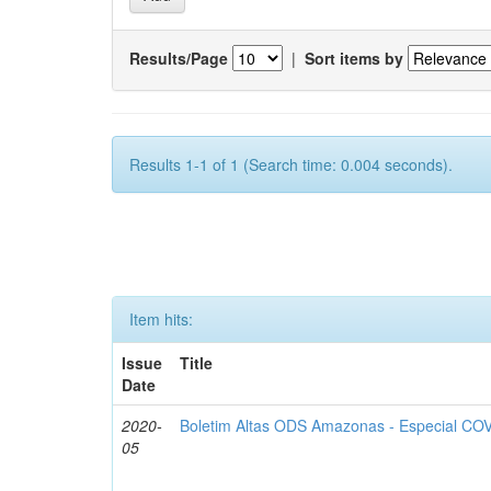
Results/Page
|
Sort items by
Results 1-1 of 1 (Search time: 0.004 seconds).
Item hits:
Issue
Title
Date
2020-
Boletim Altas ODS Amazonas - Especial COV
05