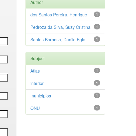
Author
dos Santos Pereira, Henrique
1
Pedroza da Silva, Suzy Cristina
1
Santos Barbosa, Danilo Egle
1
Subject
Atlas
1
interior
1
municípios
1
ONU
1