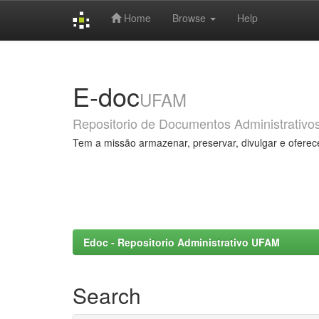
Home
Browse
Help
Skip
navigation
E-doc
UFAM
Repositorio de Documentos Administrativo
Tem a missão armazenar, preservar, divulgar e oferec
Edoc - Repositorio Administrativo UFAM
Search