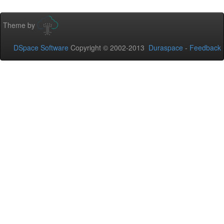
Theme by
DSpace Software
Copyright © 2002-2013
Duraspace
-
Feedback