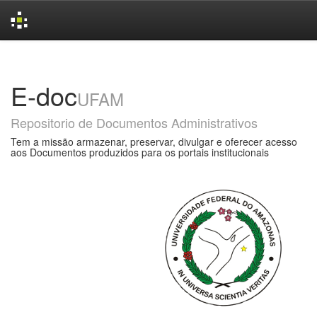
Skip
navigation
E-doc
UFAM
Repositorio de Documentos Administrativos
Tem a missão armazenar, preservar, divulgar e oferecer acesso
aos Documentos produzidos para os portais institucionais