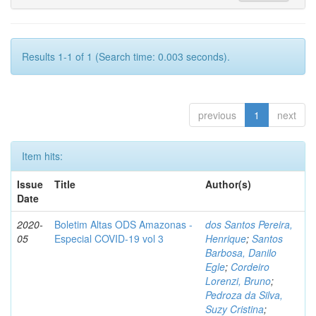
Results 1-1 of 1 (Search time: 0.003 seconds).
previous
1
next
Item hits:
Issue
Title
Author(s)
Date
2020-
Boletim Altas ODS Amazonas -
dos Santos Pereira,
05
Especial COVID-19 vol 3
Henrique
;
Santos
Barbosa, Danilo
Egle
;
Cordeiro
Lorenzi, Bruno
;
Pedroza da Silva,
Suzy Cristina
;