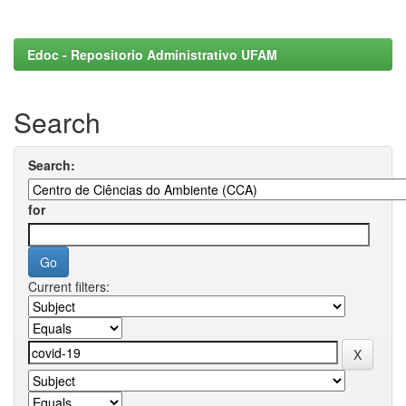
Edoc - Repositorio Administrativo UFAM
Search
Search:
for
Current filters: