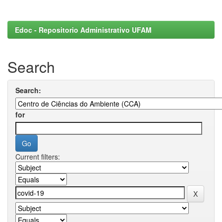
Edoc - Repositorio Administrativo UFAM
Search
Search:
for
Current filters: