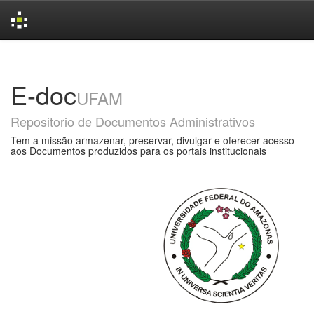
Skip
navigation
E-doc
UFAM
Repositorio de Documentos Administrativos
Tem a missão armazenar, preservar, divulgar e oferecer acesso
aos Documentos produzidos para os portais institucionais