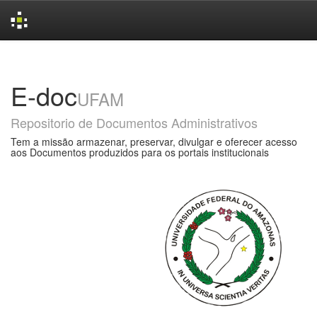
Skip
navigation
E-doc
UFAM
Repositorio de Documentos Administrativos
Tem a missão armazenar, preservar, divulgar e oferecer acesso
aos Documentos produzidos para os portais institucionais