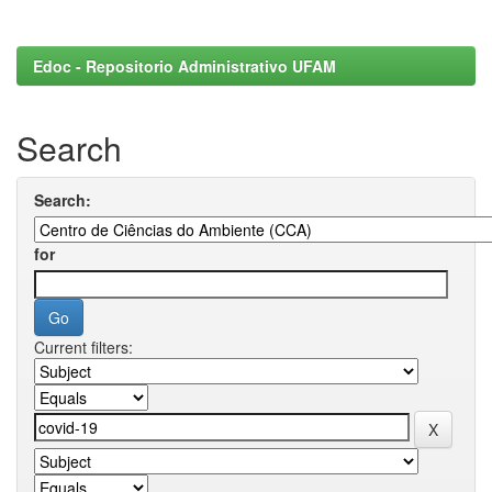
Edoc - Repositorio Administrativo UFAM
Search
Search:
for
Current filters: