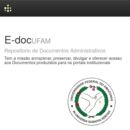
Skip
navigation
E-doc
UFAM
Repositorio de Documentos Administrativos
Tem a missão armazenar, preservar, divulgar e oferecer acesso
aos Documentos produzidos para os portais institucionais