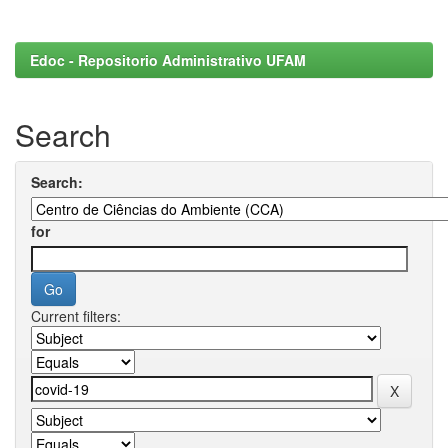
Edoc - Repositorio Administrativo UFAM
Search
Search:
for
Current filters: