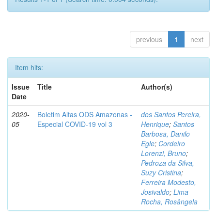
previous
1
next
Item hits:
Issue
Title
Author(s)
Date
2020-
Boletim Altas ODS Amazonas -
dos Santos Pereira,
05
Especial COVID-19 vol 3
Henrique
;
Santos
Barbosa, Danilo
Egle
;
Cordeiro
Lorenzi, Bruno
;
Pedroza da Silva,
Suzy Cristina
;
Ferreira Modesto,
Josivaldo
;
Lima
Rocha, Rosângela