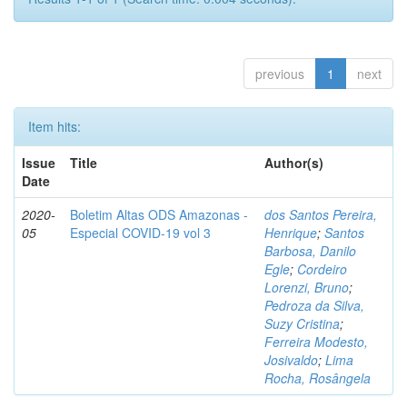
previous
1
next
Item hits:
Issue
Title
Author(s)
Date
2020-
Boletim Altas ODS Amazonas -
dos Santos Pereira,
05
Especial COVID-19 vol 3
Henrique
;
Santos
Barbosa, Danilo
Egle
;
Cordeiro
Lorenzi, Bruno
;
Pedroza da Silva,
Suzy Cristina
;
Ferreira Modesto,
Josivaldo
;
Lima
Rocha, Rosângela