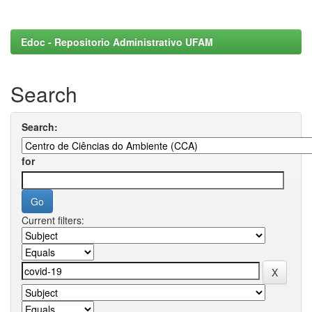
Edoc - Repositorio Administrativo UFAM
Search
Search:
for
Current filters: