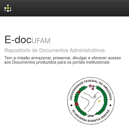
Skip
navigation
E-doc
UFAM
Repositorio de Documentos Administrativos
Tem a missão armazenar, preservar, divulgar e oferecer acesso
aos Documentos produzidos para os portais institucionais