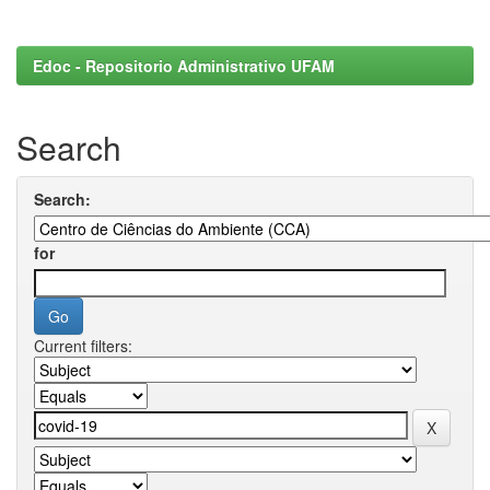
Edoc - Repositorio Administrativo UFAM
Search
Search:
for
Current filters: