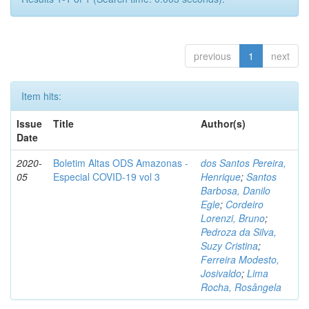
previous
1
next
Item hits:
Issue
Title
Author(s)
Date
2020-
Boletim Altas ODS Amazonas -
dos Santos Pereira,
05
Especial COVID-19 vol 3
Henrique
;
Santos
Barbosa, Danilo
Egle
;
Cordeiro
Lorenzi, Bruno
;
Pedroza da Silva,
Suzy Cristina
;
Ferreira Modesto,
Josivaldo
;
Lima
Rocha, Rosângela