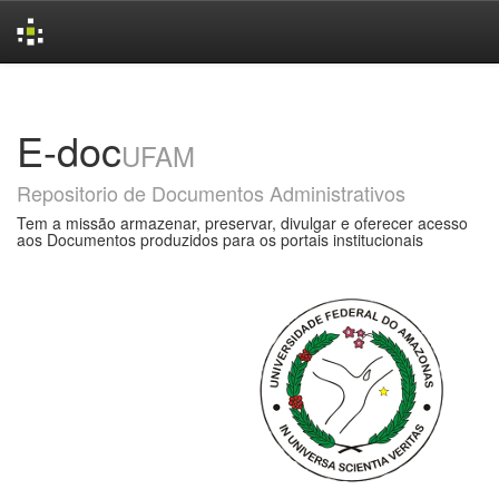
Skip
navigation
E-doc
UFAM
Repositorio de Documentos Administrativos
Tem a missão armazenar, preservar, divulgar e oferecer acesso
aos Documentos produzidos para os portais institucionais