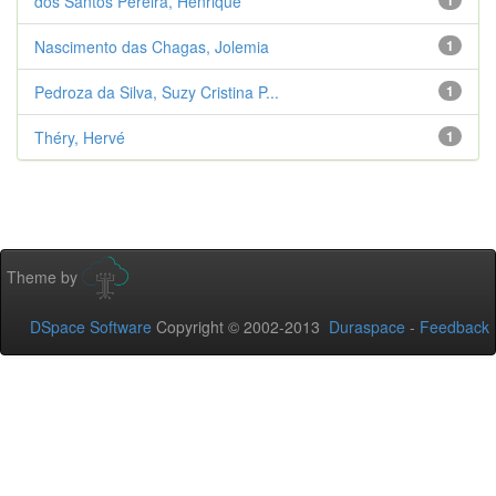
dos Santos Pereira, Henrique
1
Nascimento das Chagas, Jolemia
1
Pedroza da Silva, Suzy Cristina P...
1
Théry, Hervé
1
Theme by
DSpace Software
Copyright © 2002-2013
Duraspace
-
Feedback