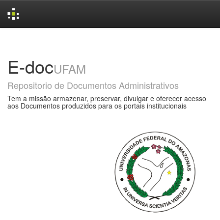
Skip
navigation
E-doc
UFAM
Repositorio de Documentos Administrativos
Tem a missão armazenar, preservar, divulgar e oferecer acesso
aos Documentos produzidos para os portais institucionais