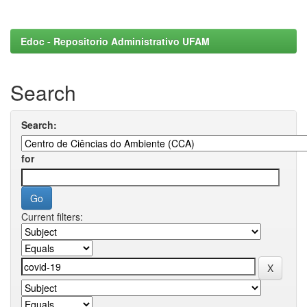
Edoc - Repositorio Administrativo UFAM
Search
Search:
for
Current filters: