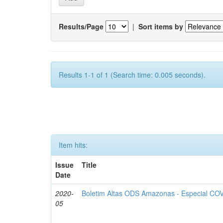
Results/Page
|
Sort items by
Results 1-1 of 1 (Search time: 0.005 seconds).
Item hits:
Issue
Title
Date
2020-
Boletim Altas ODS Amazonas - Especial COV
05