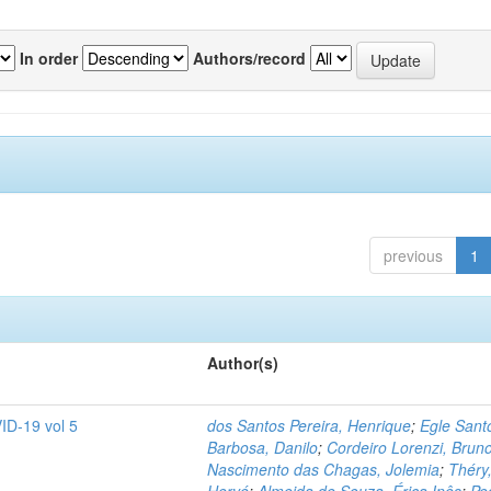
In order
Authors/record
previous
1
Author(s)
ID-19 vol 5
dos Santos Pereira, Henrique
;
Egle Sant
Barbosa, Danilo
;
Cordeiro Lorenzi, Brun
Nascimento das Chagas, Jolemia
;
Théry