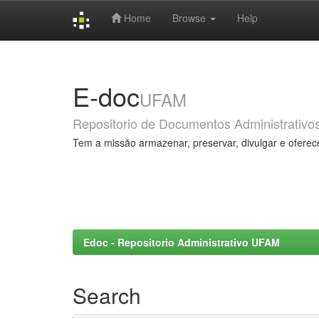
Home
Browse
Help
Skip
navigation
E-doc
UFAM
Repositorio de Documentos Administrativo
Tem a missão armazenar, preservar, divulgar e oferec
Edoc - Repositorio Administrativo UFAM
Search