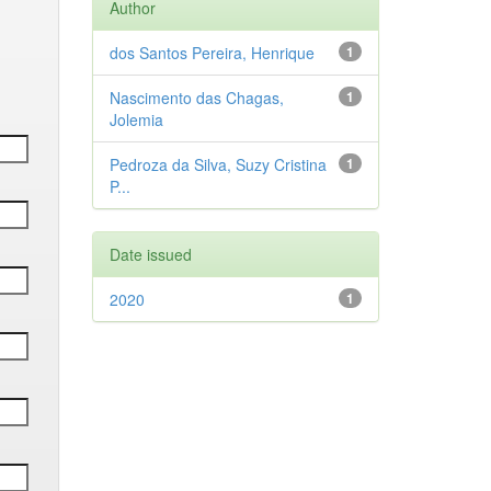
Author
dos Santos Pereira, Henrique
1
Nascimento das Chagas,
1
Jolemia
Pedroza da Silva, Suzy Cristina
1
P...
Date issued
2020
1