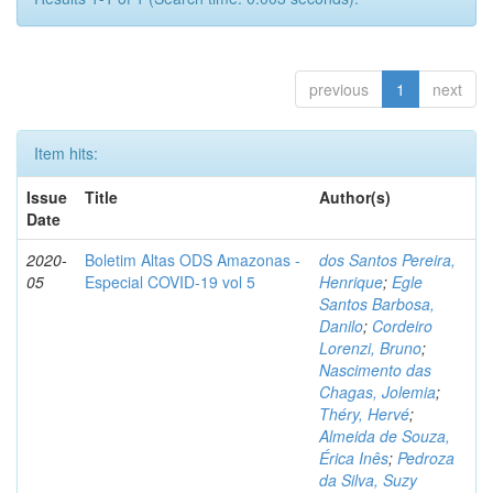
previous
1
next
Item hits:
Issue
Title
Author(s)
Date
2020-
Boletim Altas ODS Amazonas -
dos Santos Pereira,
05
Especial COVID-19 vol 5
Henrique
;
Egle
Santos Barbosa,
Danilo
;
Cordeiro
Lorenzi, Bruno
;
Nascimento das
Chagas, Jolemia
;
Théry, Hervé
;
Almeida de Souza,
Érica Inês
;
Pedroza
da Silva, Suzy