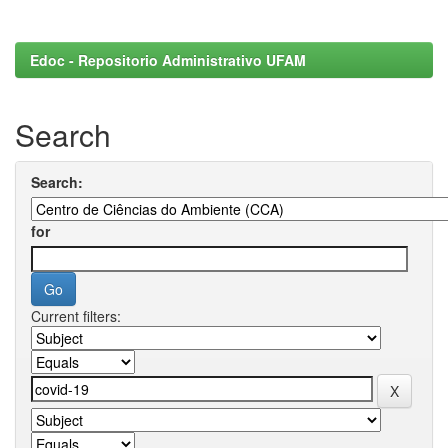
Edoc - Repositorio Administrativo UFAM
Search
Search:
for
Current filters: