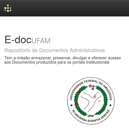
Skip
navigation
E-doc
UFAM
Repositorio de Documentos Administrativos
Tem a missão armazenar, preservar, divulgar e oferecer acesso
aos Documentos produzidos para os portais institucionais