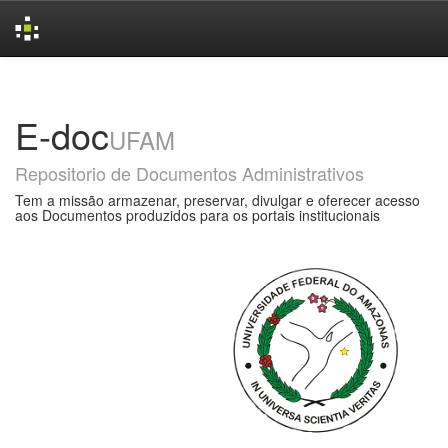
Skip
navigation
E-doc
UFAM
Repositorio de Documentos Administrativos
Tem a missão armazenar, preservar, divulgar e oferecer acesso
aos Documentos produzidos para os portais institucionais