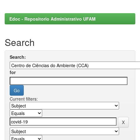
Edoc - Repositorio Administrativo UFAM
Search
Search:
for
Current filters: