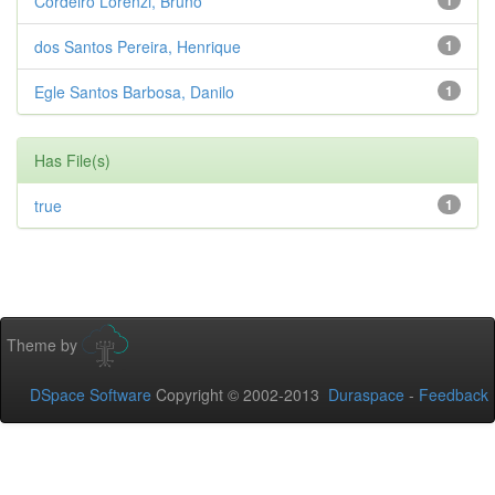
Cordeiro Lorenzi, Bruno
1
dos Santos Pereira, Henrique
1
Egle Santos Barbosa, Danilo
1
Has File(s)
true
1
Theme by
DSpace Software
Copyright © 2002-2013
Duraspace
-
Feedback