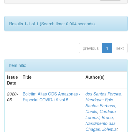
Results 1-1 of 1 (Search time: 0.004 seconds).
previous
1
next
Item hits:
Issue
Title
Author(s)
Date
2020-
Boletim Altas ODS Amazonas -
dos Santos Pereira,
05
Especial COVID-19 vol 5
Henrique
;
Egle
Santos Barbosa,
Danilo
;
Cordeiro
Lorenzi, Bruno
;
Nascimento das
Chagas, Jolemia
;