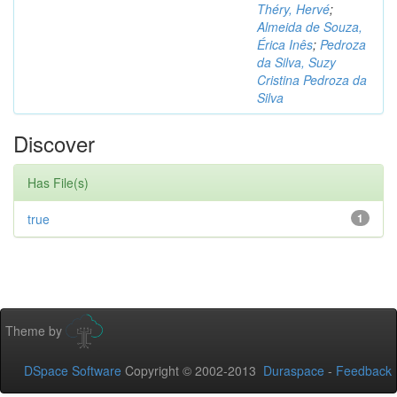
Théry, Hervé
;
Almeida de Souza,
Érica Inês
;
Pedroza
da Silva, Suzy
Cristina Pedroza da
Silva
Discover
Has File(s)
true
1
Theme by
DSpace Software
Copyright © 2002-2013
Duraspace
-
Feedback