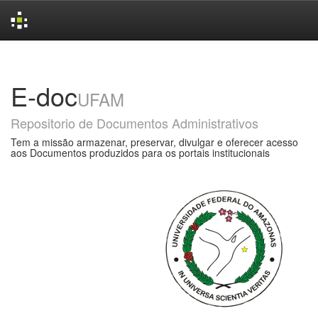
Skip
navigation
E-doc
UFAM
Repositorio de Documentos Administrativos
Tem a missão armazenar, preservar, divulgar e oferecer acesso
aos Documentos produzidos para os portais institucionais