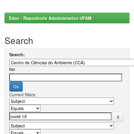
Edoc - Repositorio Administrativo UFAM
Search
Search:
for
Current filters: