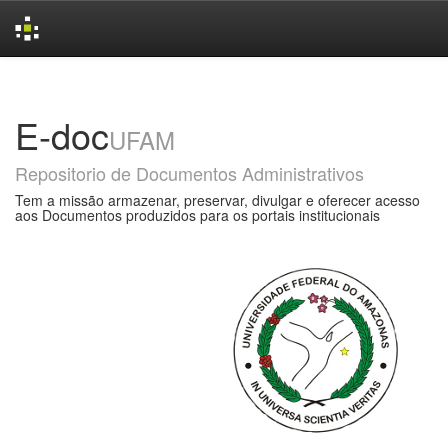
Skip
navigation
E-doc
UFAM
Repositorio de Documentos Administrativos
Tem a missão armazenar, preservar, divulgar e oferecer acesso
aos Documentos produzidos para os portais institucionais