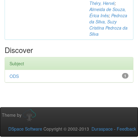
Théry, Hervé
;
Almeida de Souza,
Érica Inês
;
Pedroza
da Silva, Suzy
Cristina Pedroza da
Silva
Discover
Subject
ODS
1
Theme by
DSpace Software
Copyright © 2002-2013
Duraspace
-
Feedback