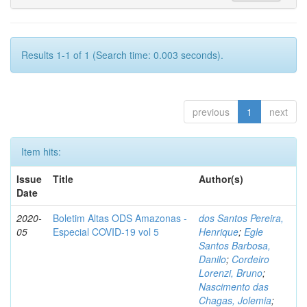
Results 1-1 of 1 (Search time: 0.003 seconds).
previous
1
next
Item hits:
Issue
Title
Author(s)
Date
2020-
Boletim Altas ODS Amazonas -
dos Santos Pereira,
05
Especial COVID-19 vol 5
Henrique
;
Egle
Santos Barbosa,
Danilo
;
Cordeiro
Lorenzi, Bruno
;
Nascimento das
Chagas, Jolemia
;