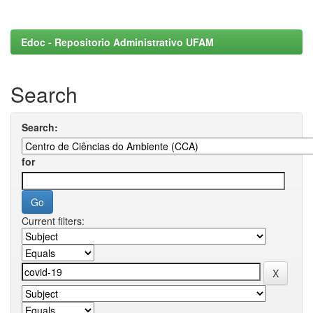
Edoc - Repositorio Administrativo UFAM
Search
Search:
for
Current filters: