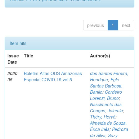
previous
1
next
Item hits:
Issue
Title
Author(s)
Date
2020-
Boletim Altas ODS Amazonas -
dos Santos Pereira,
05
Especial COVID-19 vol 5
Henrique
;
Egle
Santos Barbosa,
Danilo
;
Cordeiro
Lorenzi, Bruno
;
Nascimento das
Chagas, Jolemia
;
Théry, Hervé
;
Almeida de Souza,
Érica Inês
;
Pedroza
da Silva, Suzy