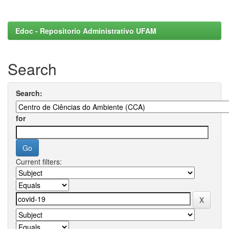
Edoc - Repositorio Administrativo UFAM
Search
Search:
for
Current filters: