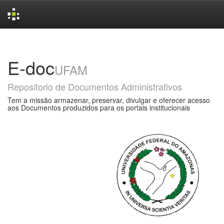
Skip
navigation
E-doc
UFAM
Repositorio de Documentos Administrativos
Tem a missão armazenar, preservar, divulgar e oferecer acesso
aos Documentos produzidos para os portais institucionais