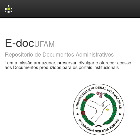
Skip
navigation
E-doc
UFAM
Repositorio de Documentos Administrativos
Tem a missão armazenar, preservar, divulgar e oferecer acesso
aos Documentos produzidos para os portais institucionais