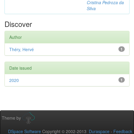
Cristina Pedroza da
Silva
Discover
Author
Théry, Hervé
1
Date issued
2020
1
Theme by
DSpace Software
Copyright © 2002-2013
Duraspace
-
Feedback