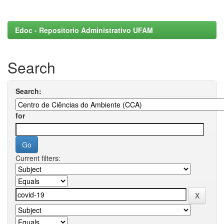
Edoc - Repositorio Administrativo UFAM
Search
Search:
for
Current filters: