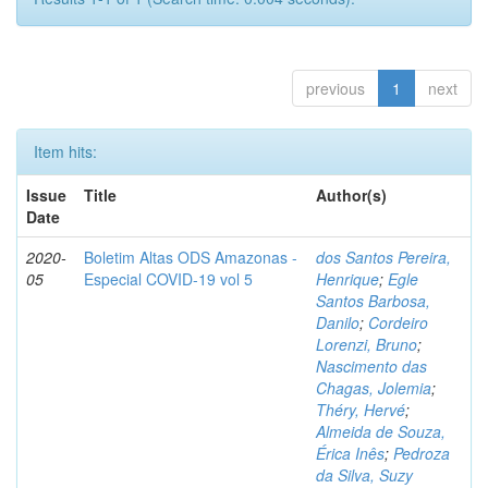
previous
1
next
Item hits:
Issue
Title
Author(s)
Date
2020-
Boletim Altas ODS Amazonas -
dos Santos Pereira,
05
Especial COVID-19 vol 5
Henrique
;
Egle
Santos Barbosa,
Danilo
;
Cordeiro
Lorenzi, Bruno
;
Nascimento das
Chagas, Jolemia
;
Théry, Hervé
;
Almeida de Souza,
Érica Inês
;
Pedroza
da Silva, Suzy