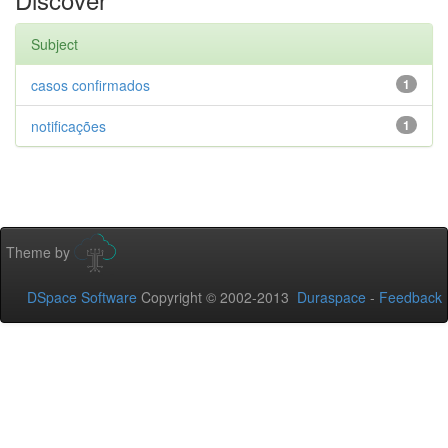
Subject
casos confirmados
1
notificações
1
Theme by
DSpace Software
Copyright © 2002-2013
Duraspace
-
Feedback