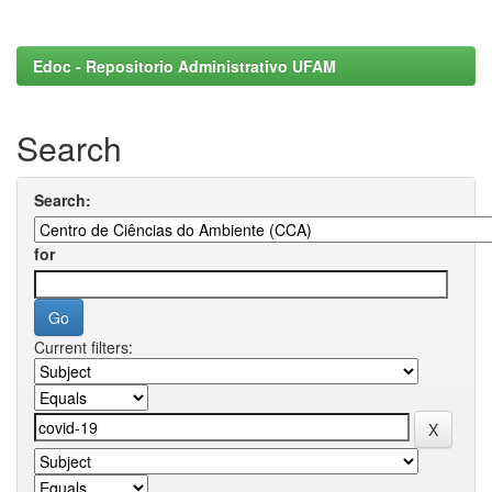
Edoc - Repositorio Administrativo UFAM
Search
Search:
for
Current filters: