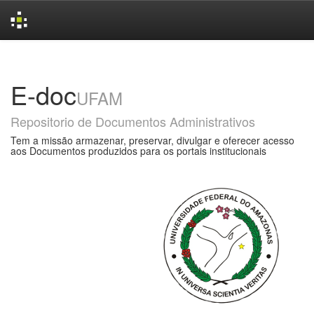
Skip
navigation
E-doc
UFAM
Repositorio de Documentos Administrativos
Tem a missão armazenar, preservar, divulgar e oferecer acesso
aos Documentos produzidos para os portais institucionais