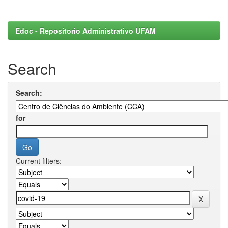
Edoc - Repositorio Administrativo UFAM
Search
Search:
for
Current filters: