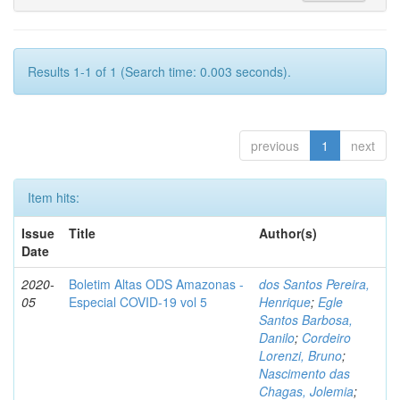
Results 1-1 of 1 (Search time: 0.003 seconds).
previous
1
next
Item hits:
Issue
Title
Author(s)
Date
2020-
Boletim Altas ODS Amazonas -
dos Santos Pereira,
05
Especial COVID-19 vol 5
Henrique
;
Egle
Santos Barbosa,
Danilo
;
Cordeiro
Lorenzi, Bruno
;
Nascimento das
Chagas, Jolemia
;