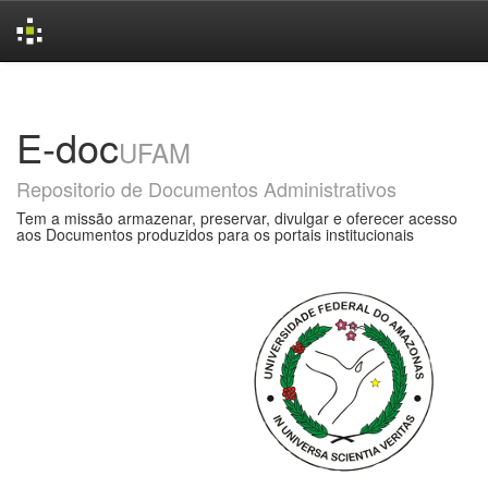
Skip
navigation
E-doc
UFAM
Repositorio de Documentos Administrativos
Tem a missão armazenar, preservar, divulgar e oferecer acesso
aos Documentos produzidos para os portais institucionais