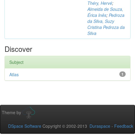
Théry, Hervé
;
Almeida de Souza,
Érica Inês
;
Pedroza
da Silva, Suzy
Cristina Pedroza da
Silva
Discover
Subject
Atlas
1
Theme by
DSpace Software
Copyright © 2002-2013
Duraspace
-
Feedback