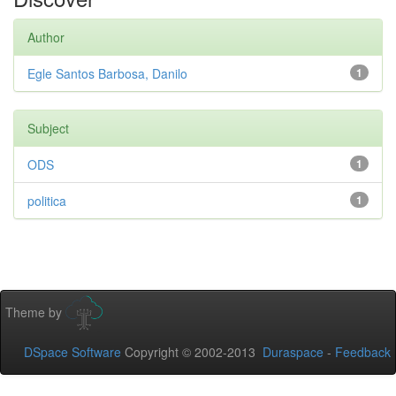
Author
Egle Santos Barbosa, Danilo
1
Subject
ODS
1
politica
1
Theme by
DSpace Software
Copyright © 2002-2013
Duraspace
-
Feedback