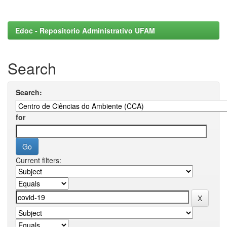
Edoc - Repositorio Administrativo UFAM
Search
Search:
for
Current filters: