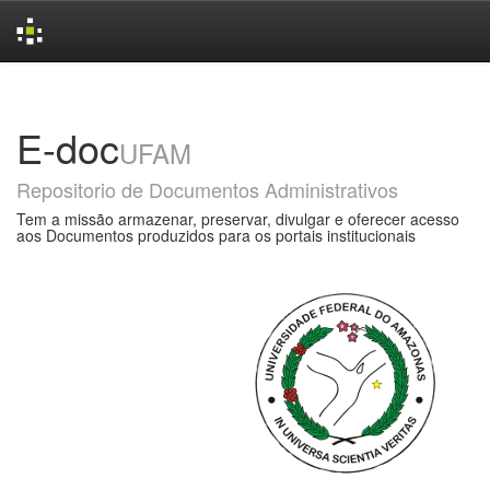
Skip
navigation
E-doc
UFAM
Repositorio de Documentos Administrativos
Tem a missão armazenar, preservar, divulgar e oferecer acesso
aos Documentos produzidos para os portais institucionais