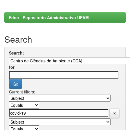
Edoc - Repositorio Administrativo UFAM
Search
Search:
for
Current filters: