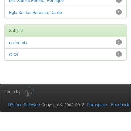
dos Santos Pereira, Henrique
1
Egle Santos Barbosa, Danilo
1
Subject
economia
1
ODS
1
Theme by
DSpace Software
Copyright © 2002-2013
Duraspace
-
Feedback