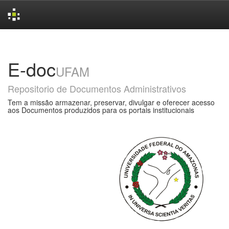
Skip
navigation
E-doc
UFAM
Repositorio de Documentos Administrativos
Tem a missão armazenar, preservar, divulgar e oferecer acesso
aos Documentos produzidos para os portais institucionais