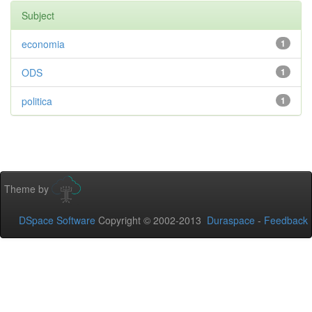
Subject
economia
1
ODS
1
politica
1
Theme by
DSpace Software
Copyright © 2002-2013
Duraspace
-
Feedback