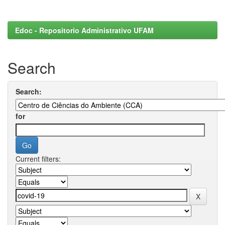
Edoc - Repositorio Administrativo UFAM
Search
Search:
for
Current filters: