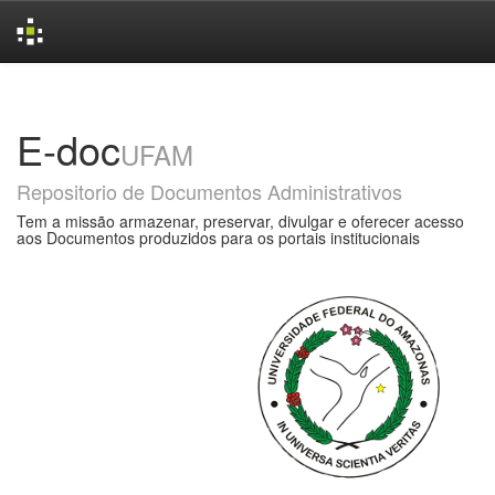
Skip
navigation
E-doc
UFAM
Repositorio de Documentos Administrativos
Tem a missão armazenar, preservar, divulgar e oferecer acesso
aos Documentos produzidos para os portais institucionais