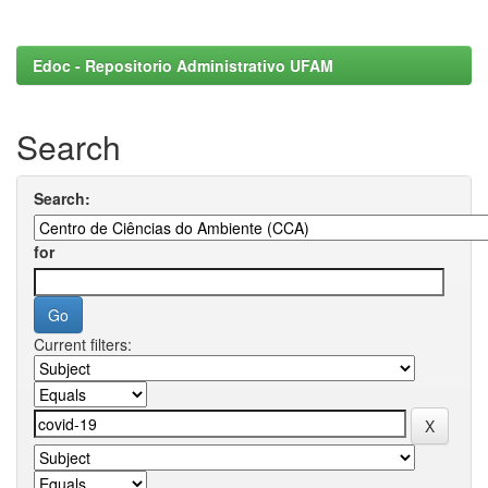
Edoc - Repositorio Administrativo UFAM
Search
Search:
for
Current filters: