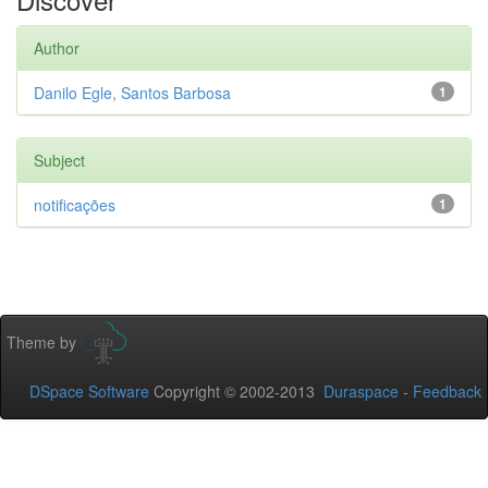
Author
Danilo Egle, Santos Barbosa
1
Subject
notificações
1
Theme by
DSpace Software
Copyright © 2002-2013
Duraspace
-
Feedback