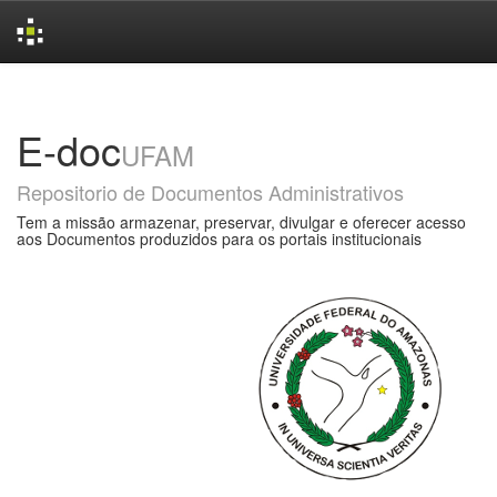
Skip
navigation
E-doc
UFAM
Repositorio de Documentos Administrativos
Tem a missão armazenar, preservar, divulgar e oferecer acesso
aos Documentos produzidos para os portais institucionais