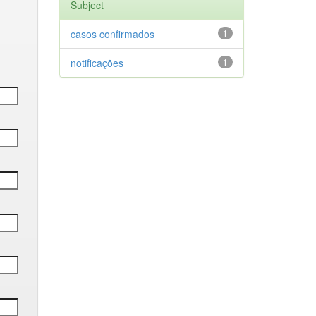
Subject
casos confirmados
1
notificações
1