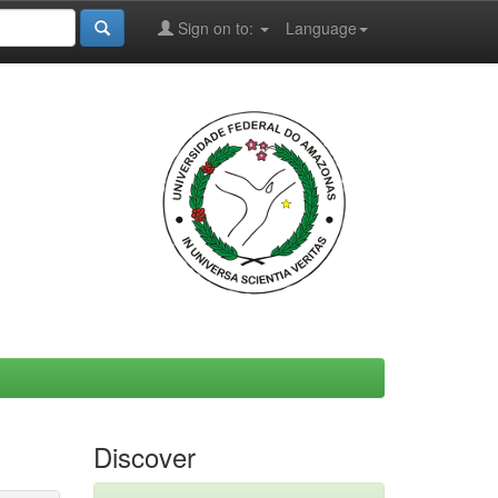
Sign on to:
Language
Discover