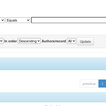
In order
Authors/record
previous
1