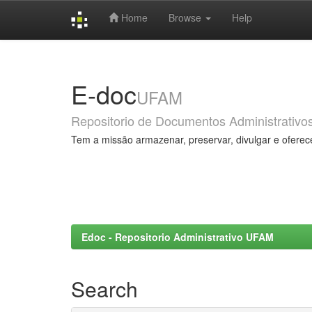
Home
Browse
Help
Skip
navigation
E-doc
UFAM
Repositorio de Documentos Administrativo
Tem a missão armazenar, preservar, divulgar e oferec
Edoc - Repositorio Administrativo UFAM
Search