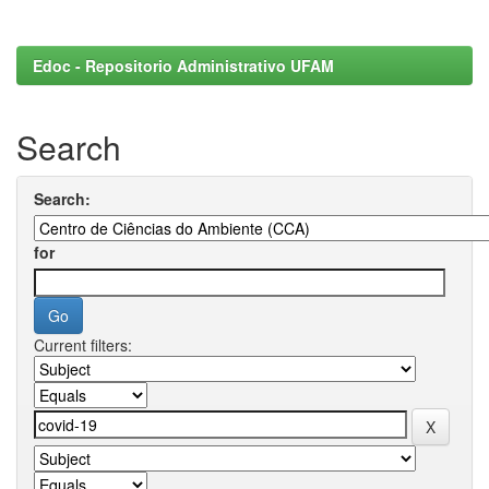
Edoc - Repositorio Administrativo UFAM
Search
Search:
for
Current filters: