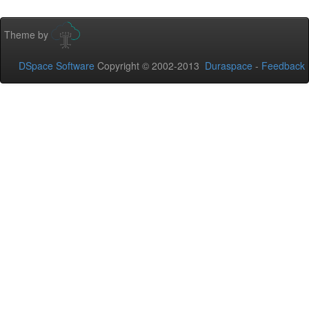
Theme by
DSpace Software
Copyright © 2002-2013
Duraspace
-
Feedback