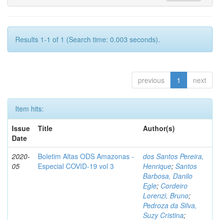
Results 1-1 of 1 (Search time: 0.003 seconds).
previous
1
next
Item hits:
Issue
Title
Author(s)
Date
2020-
Boletim Altas ODS Amazonas -
dos Santos Pereira,
05
Especial COVID-19 vol 3
Henrique
;
Santos
Barbosa, Danilo
Egle
;
Cordeiro
Lorenzi, Bruno
;
Pedroza da Silva,
Suzy Cristina
;