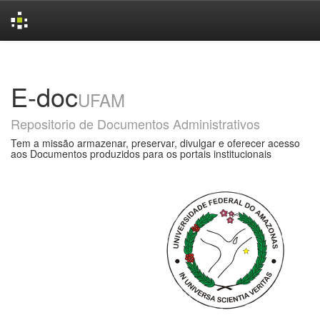
Skip
navigation
E-doc
UFAM
Repositorio de Documentos Administrativos
Tem a missão armazenar, preservar, divulgar e oferecer acesso
aos Documentos produzidos para os portais institucionais