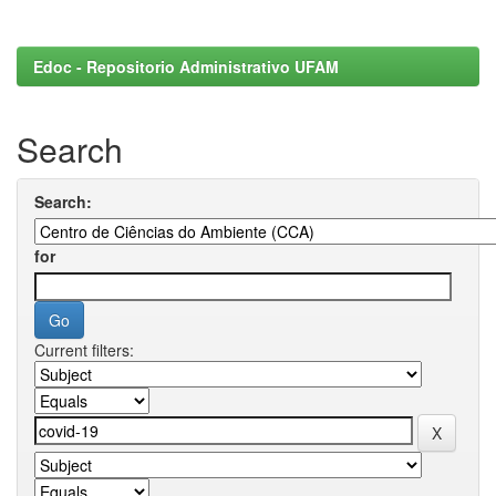
Edoc - Repositorio Administrativo UFAM
Search
Search:
for
Current filters: