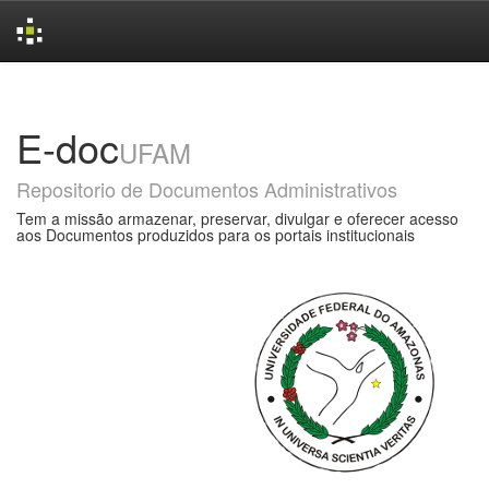
Skip
navigation
E-doc
UFAM
Repositorio de Documentos Administrativos
Tem a missão armazenar, preservar, divulgar e oferecer acesso
aos Documentos produzidos para os portais institucionais