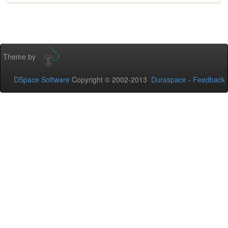
Theme by
DSpace Software
Copyright © 2002-2013
Duraspace
-
Feedback