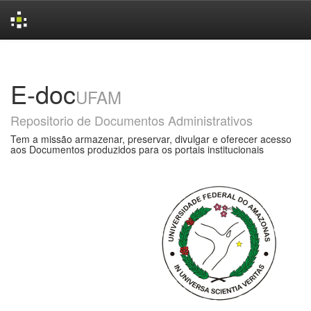
Skip
navigation
E-doc
UFAM
Repositorio de Documentos Administrativos
Tem a missão armazenar, preservar, divulgar e oferecer acesso
aos Documentos produzidos para os portais institucionais