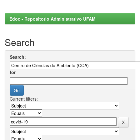
Edoc - Repositorio Administrativo UFAM
Search
Search:
for
Current filters: