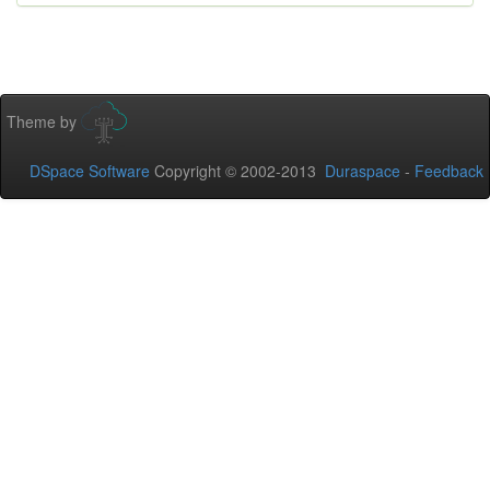
Theme by
DSpace Software
Copyright © 2002-2013
Duraspace
-
Feedback