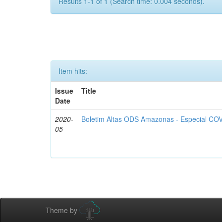
Results 1-1 of 1 (Search time: 0.004 seconds).
Item hits:
Issue
Title
Date
2020-
Boletim Altas ODS Amazonas - Especial COV
05
Theme by