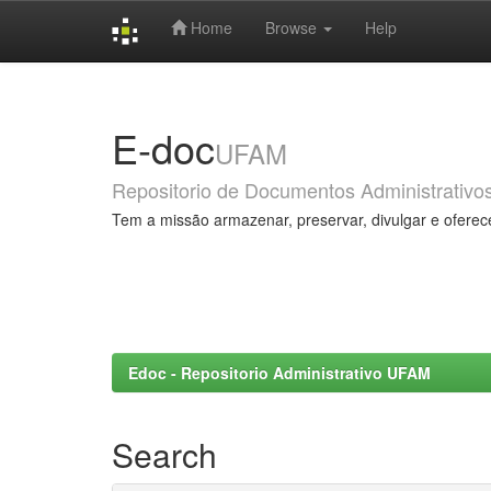
Home
Browse
Help
Skip
navigation
E-doc
UFAM
Repositorio de Documentos Administrativo
Tem a missão armazenar, preservar, divulgar e oferec
Edoc - Repositorio Administrativo UFAM
Search