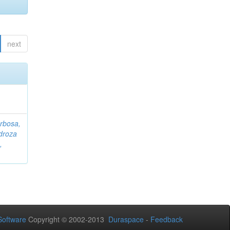
next
rbosa,
droza
,
oftware
Copyright © 2002-2013
Duraspace
-
Feedback