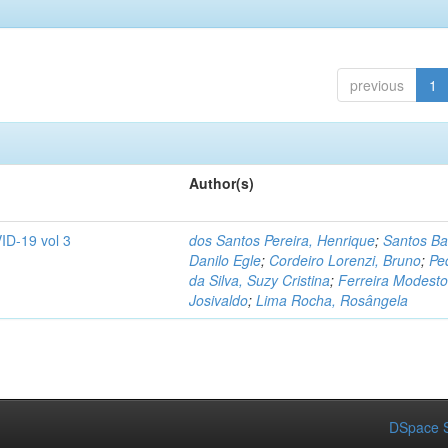
previous
1
Author(s)
ID-19 vol 3
dos Santos Pereira, Henrique
;
Santos Ba
Danilo Egle
;
Cordeiro Lorenzi, Bruno
;
Pe
da Silva, Suzy Cristina
;
Ferreira Modesto
Josivaldo
;
Lima Rocha, Rosângela
DSpace S