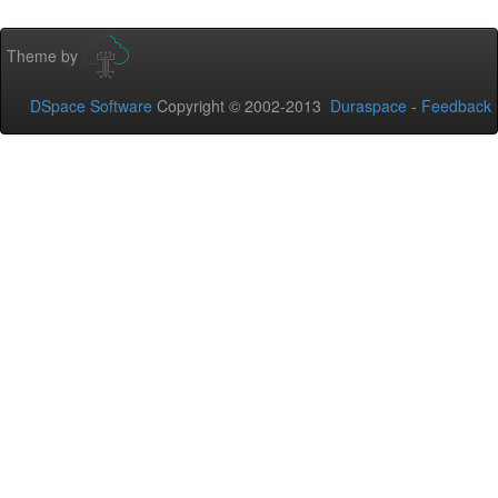
Theme by
DSpace Software
Copyright © 2002-2013
Duraspace
-
Feedback