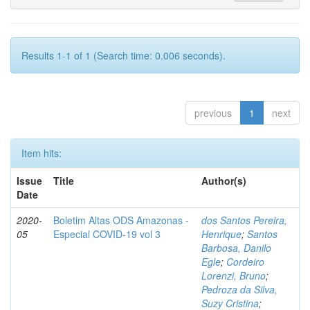
Results 1-1 of 1 (Search time: 0.006 seconds).
previous
1
next
Item hits:
Issue
Title
Author(s)
Date
2020-
Boletim Altas ODS Amazonas -
dos Santos Pereira,
05
Especial COVID-19 vol 3
Henrique
;
Santos
Barbosa, Danilo
Egle
;
Cordeiro
Lorenzi, Bruno
;
Pedroza da Silva,
Suzy Cristina
;