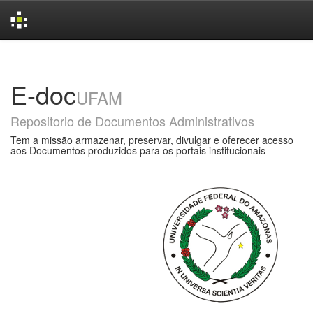
Skip
navigation
E-doc
UFAM
Repositorio de Documentos Administrativos
Tem a missão armazenar, preservar, divulgar e oferecer acesso
aos Documentos produzidos para os portais institucionais