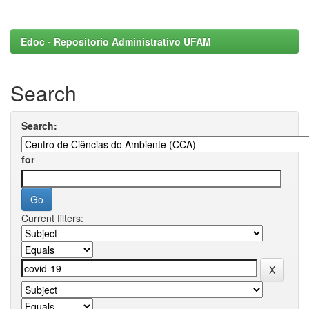
Edoc - Repositorio Administrativo UFAM
Search
Search:
for
Current filters: