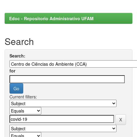
Edoc - Repositorio Administrativo UFAM
Search
Search:
for
Current filters: