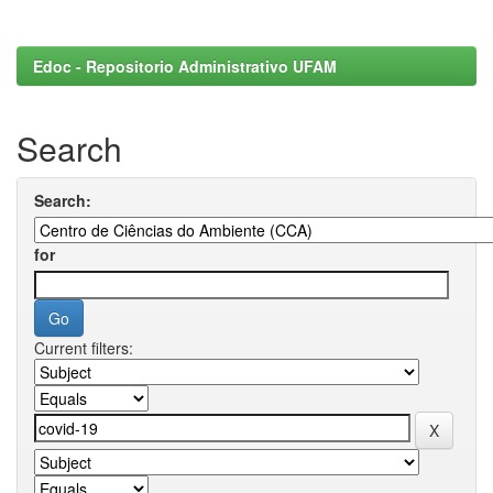
Edoc - Repositorio Administrativo UFAM
Search
Search:
for
Current filters: