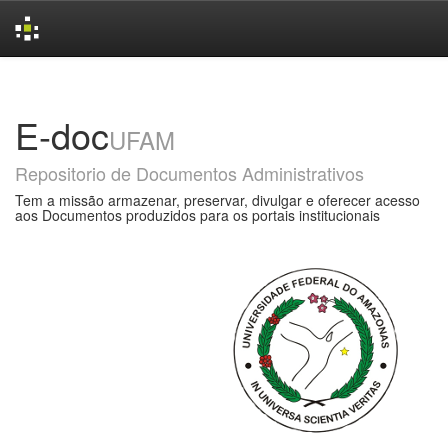
Skip
navigation
E-doc
UFAM
Repositorio de Documentos Administrativos
Tem a missão armazenar, preservar, divulgar e oferecer acesso
aos Documentos produzidos para os portais institucionais