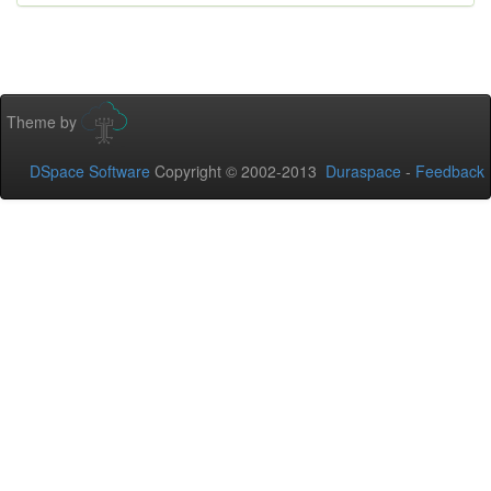
Theme by
DSpace Software
Copyright © 2002-2013
Duraspace
-
Feedback