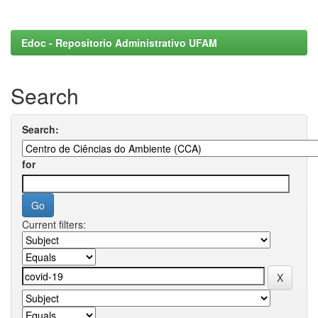
Edoc - Repositorio Administrativo UFAM
Search
Search:
for
Current filters: