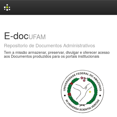
Skip
navigation
E-doc
UFAM
Repositorio de Documentos Administrativos
Tem a missão armazenar, preservar, divulgar e oferecer acesso
aos Documentos produzidos para os portais institucionais