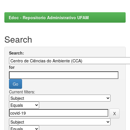
Edoc - Repositorio Administrativo UFAM
Search
Search:
for
Current filters: