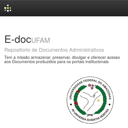
Skip
navigation
E-doc
UFAM
Repositorio de Documentos Administrativos
Tem a missão armazenar, preservar, divulgar e oferecer acesso
aos Documentos produzidos para os portais institucionais