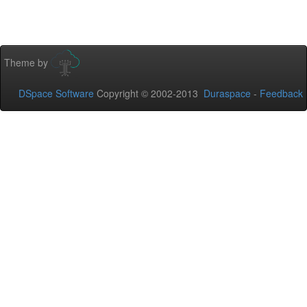
Theme by
DSpace Software
Copyright © 2002-2013
Duraspace
-
Feedback