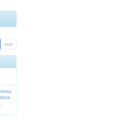
next
rbosa,
droza
,