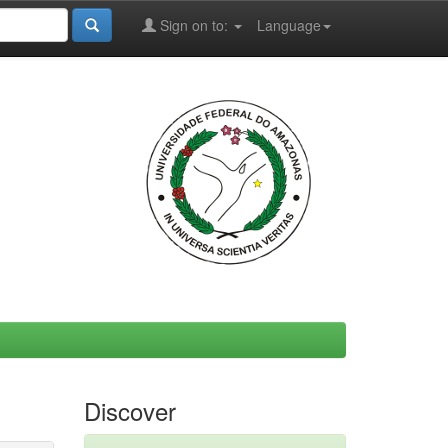
Sign on to:
Language
Discover