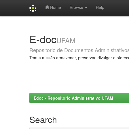
Home
Browse
Help
Skip
navigation
E-doc
UFAM
Repositorio de Documentos Administrativo
Tem a missão armazenar, preservar, divulgar e oferec
Edoc - Repositorio Administrativo UFAM
Search