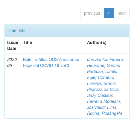
previous
1
next
Item hits:
Issue
Title
Author(s)
Date
2020-
Boletim Altas ODS Amazonas -
dos Santos Pereira,
05
Especial COVID-19 vol 3
Henrique
;
Santos
Barbosa, Danilo
Egle
;
Cordeiro
Lorenzi, Bruno
;
Pedroza da Silva,
Suzy Cristina
;
Ferreira Modesto,
Josivaldo
;
Lima
Rocha, Rosângela