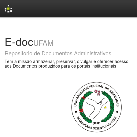
Skip
navigation
E-doc
UFAM
Repositorio de Documentos Administrativos
Tem a missão armazenar, preservar, divulgar e oferecer acesso
aos Documentos produzidos para os portais institucionais