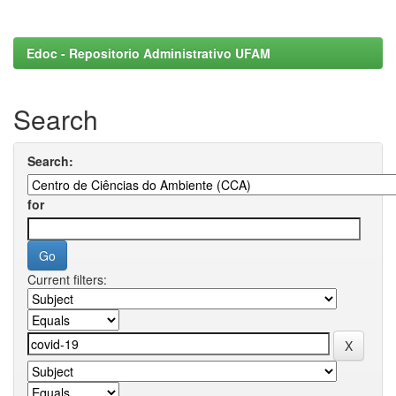
Edoc - Repositorio Administrativo UFAM
Search
Search:
for
Current filters: