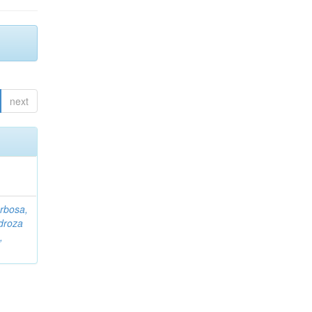
next
rbosa,
droza
,