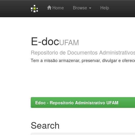
Home
Browse
Help
Skip
navigation
E-doc
UFAM
Repositorio de Documentos Administrativo
Tem a missão armazenar, preservar, divulgar e oferec
Edoc - Repositorio Administrativo UFAM
Search