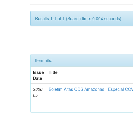
Results 1-1 of 1 (Search time: 0.004 seconds).
Item hits:
Issue
Title
Date
2020-
Boletim Altas ODS Amazonas - Especial COV
05