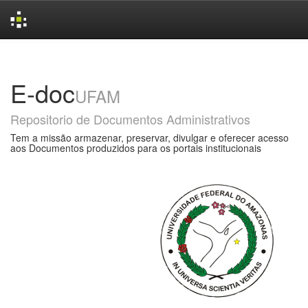
Skip
navigation
E-doc
UFAM
Repositorio de Documentos Administrativos
Tem a missão armazenar, preservar, divulgar e oferecer acesso
aos Documentos produzidos para os portais institucionais