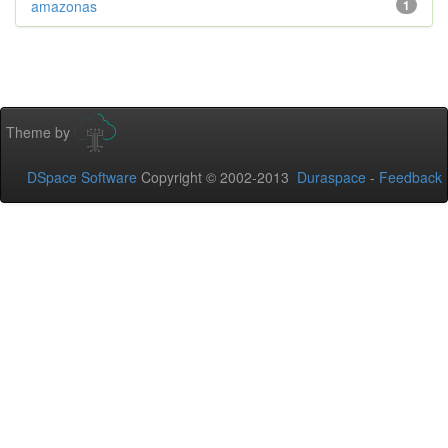
amazonas
1
Theme by
DSpace Software
Copyright © 2002-2013
Duraspace
-
Feedback