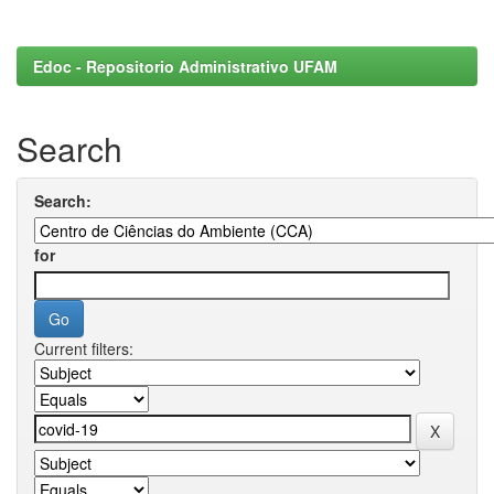
Edoc - Repositorio Administrativo UFAM
Search
Search:
for
Current filters: