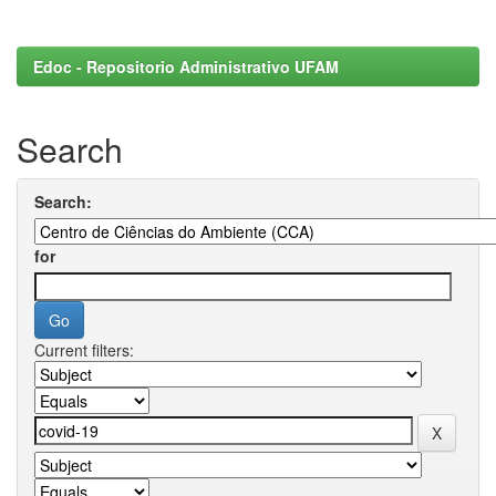
Edoc - Repositorio Administrativo UFAM
Search
Search:
for
Current filters: