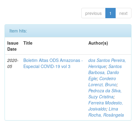
previous
1
next
Item hits:
Issue
Title
Author(s)
Date
2020-
Boletim Altas ODS Amazonas -
dos Santos Pereira,
05
Especial COVID-19 vol 3
Henrique
;
Santos
Barbosa, Danilo
Egle
;
Cordeiro
Lorenzi, Bruno
;
Pedroza da Silva,
Suzy Cristina
;
Ferreira Modesto,
Josivaldo
;
Lima
Rocha, Rosângela