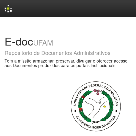
Skip
navigation
E-doc
UFAM
Repositorio de Documentos Administrativos
Tem a missão armazenar, preservar, divulgar e oferecer acesso
aos Documentos produzidos para os portais institucionais