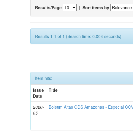
Results/Page
|
Sort items by
Results 1-1 of 1 (Search time: 0.004 seconds).
Item hits:
Issue
Title
Date
2020-
Boletim Altas ODS Amazonas - Especial COV
05