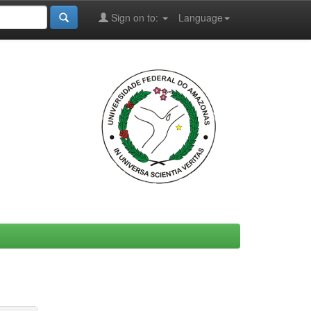
Sign on to:
Language