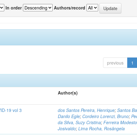
In order
Authors/record
previous
1
Author(s)
ID-19 vol 3
dos Santos Pereira, Henrique
;
Santos Ba
Danilo Egle
;
Cordeiro Lorenzi, Bruno
;
Pe
da Silva, Suzy Cristina
;
Ferreira Modesto
Josivaldo
;
Lima Rocha, Rosângela