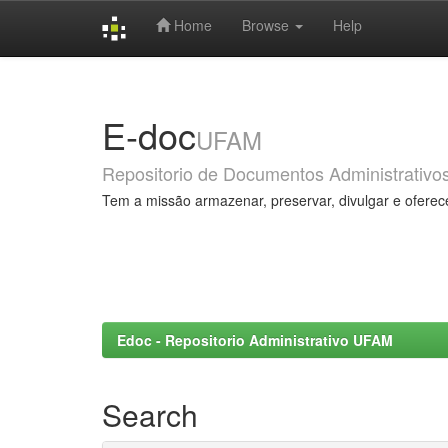
Home
Browse
Help
Skip
navigation
E-doc
UFAM
Repositorio de Documentos Administrativo
Tem a missão armazenar, preservar, divulgar e oferec
Edoc - Repositorio Administrativo UFAM
Search