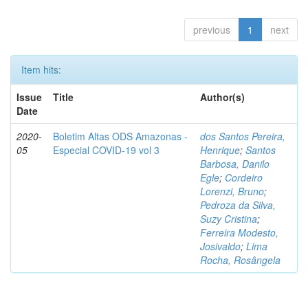
previous
1
next
Item hits:
Issue
Title
Author(s)
Date
2020-
Boletim Altas ODS Amazonas -
dos Santos Pereira,
05
Especial COVID-19 vol 3
Henrique
;
Santos
Barbosa, Danilo
Egle
;
Cordeiro
Lorenzi, Bruno
;
Pedroza da Silva,
Suzy Cristina
;
Ferreira Modesto,
Josivaldo
;
Lima
Rocha, Rosângela