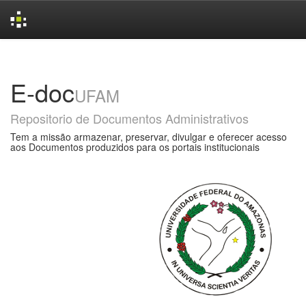
Skip
navigation
E-doc
UFAM
Repositorio de Documentos Administrativos
Tem a missão armazenar, preservar, divulgar e oferecer acesso
aos Documentos produzidos para os portais institucionais