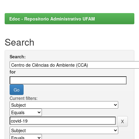
Edoc - Repositorio Administrativo UFAM
Search
Search:
for
Current filters: