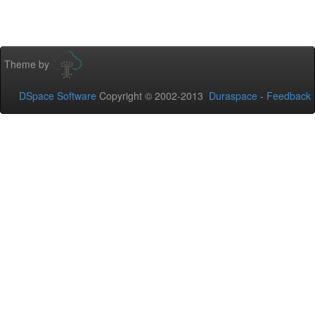
Theme by
DSpace Software
Copyright © 2002-2013
Duraspace
-
Feedback