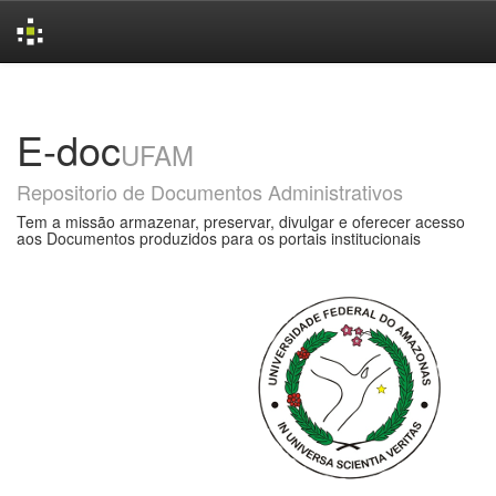
Skip
navigation
E-doc
UFAM
Repositorio de Documentos Administrativos
Tem a missão armazenar, preservar, divulgar e oferecer acesso
aos Documentos produzidos para os portais institucionais