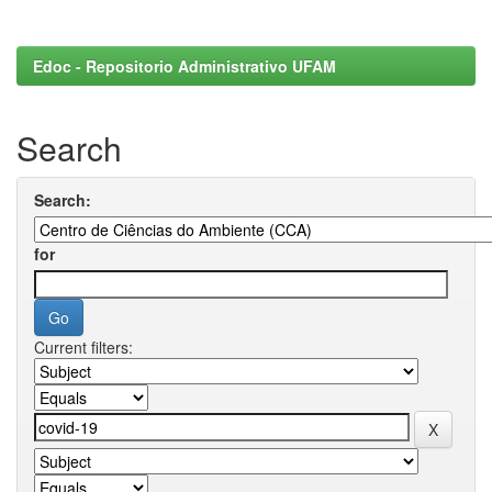
Edoc - Repositorio Administrativo UFAM
Search
Search:
for
Current filters: